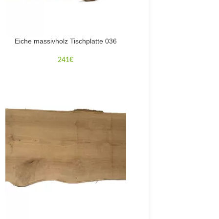
Eiche massivholz Tischplatte 036
241
€