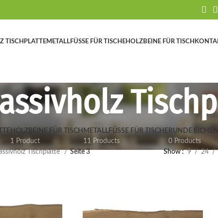
Z TISCHPLATTE
METALLFÜSSE FÜR TISCHE
HOLZBEINE FÜR TISCH
KONTA
assivholz Tischp
TTE
HOLZBEINE FÜR TISCH
METALLFÜSSE FÜR TISCHE
RUNDE EICHE
1 Product
11 Products
0 Products
ssivholz Tischplatte
Seite 3
Show
9
24