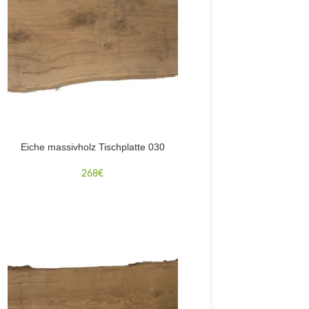
Eiche massivholz Tischplatte 030
268
€