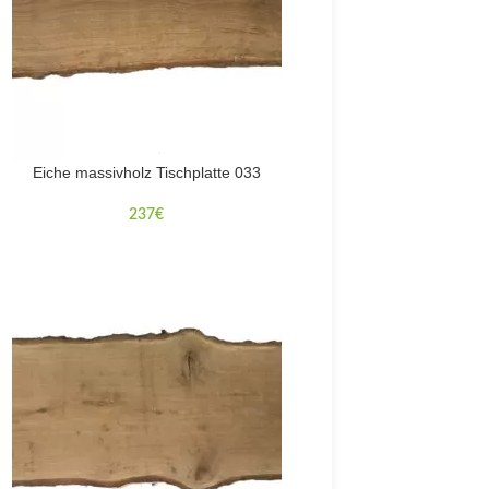
Eiche massivholz Tischplatte 033
237
€