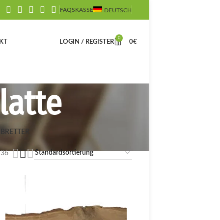
FAQS
KASSE
DEUTSCH
0
KT
LOGIN / REGISTER
0
€
latte
NBRETTER
36