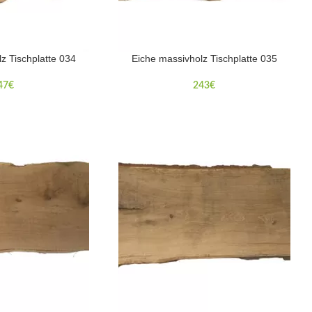
z Tischplatte 034
Eiche massivholz Tischplatte 035
47
€
243
€