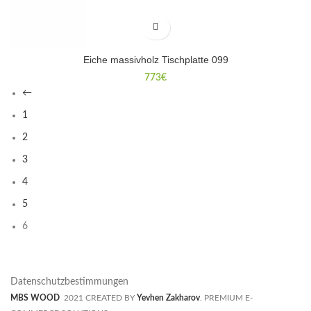
Eiche massivholz Tischplatte 099
773
€
←
1
2
3
4
5
6
Datenschutzbestimmungen
MBS WOOD
2021 CREATED BY
Yevhen Zakharov
. PREMIUM E-