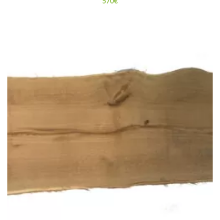
570
€