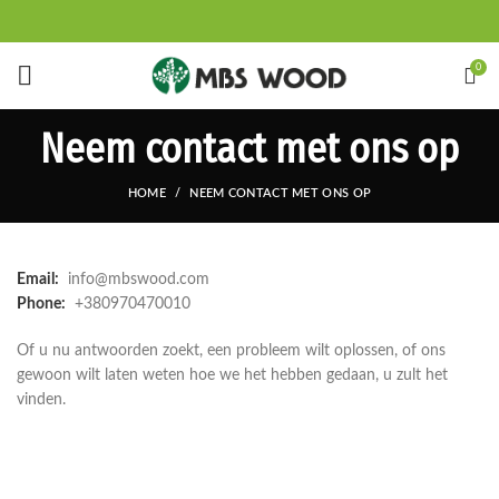
0
Neem contact met ons op
HOME
NEEM CONTACT MET ONS OP
Email:
info@mbswood.com
Phone:
+380970470010
Of u nu antwoorden zoekt, een probleem wilt oplossen, of ons
gewoon wilt laten weten hoe we het hebben gedaan, u zult het
vinden.