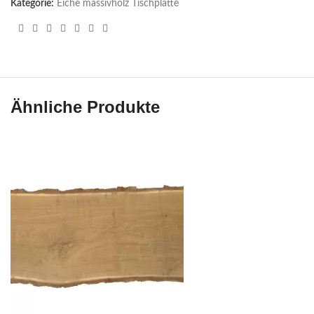
Kategorie:
Eiche massivholz Tischplatte
Ähnliche Produkte