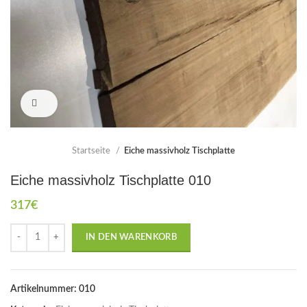
Click to enlarge
Startseite
Eiche massivholz Tischplatte
Eiche massivholz Tischplatte 010
317
€
IN DEN WARENKORB
Artikelnummer:
010