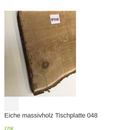
Eiche massivholz Tischplatte 048
270
€