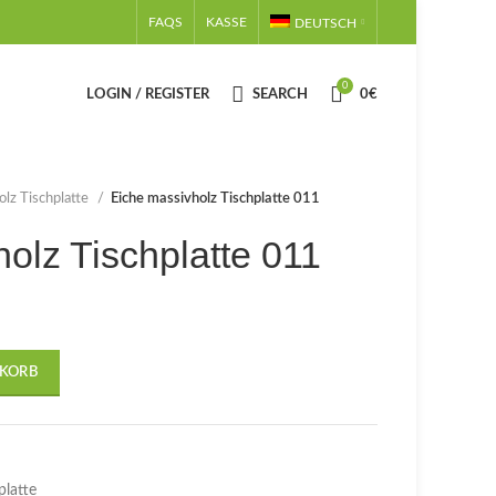
FAQS
KASSE
DEUTSCH
0
LOGIN / REGISTER
SEARCH
0
€
olz Tischplatte
Eiche massivholz Tischplatte 011
olz Tischplatte 011
NKORB
platte