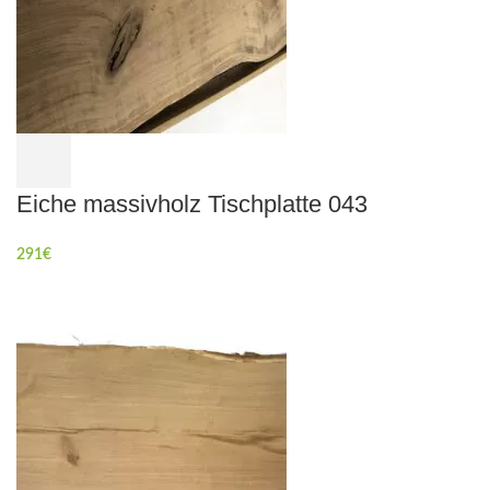
Eiche massivholz Tischplatte 043
291
€