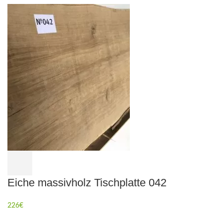
Eiche massivholz Tischplatte 042
226
€