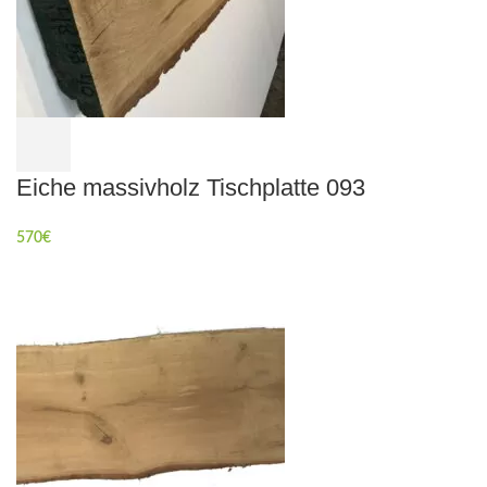
Eiche massivholz Tischplatte 093
570
€