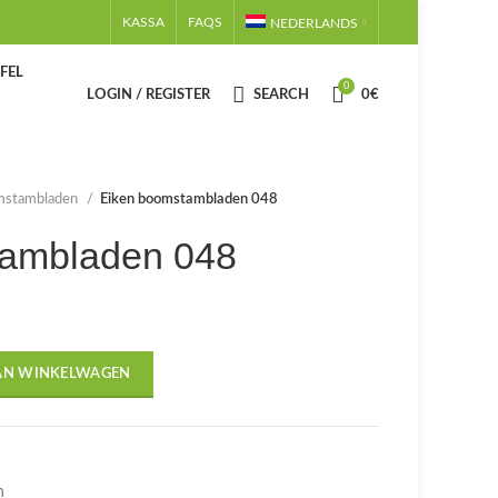
KASSA
FAQS
NEDERLANDS
FEL
0
LOGIN / REGISTER
SEARCH
0
€
mstambladen
Eiken boomstambladen 048
tambladen 048
AN WINKELWAGEN
n